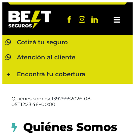
Saltar
al
contenido
Toggl
Navig
Cotizá tu seguro
Cotizá ah
Atención al cliente
Atención a
Encontrá tu cobertura
Baja de pó
Denunciá 
Quiénes somos
c1392995
2026-08-
05T12:23:46+00:00
Quiénes 
Quiénes Somos