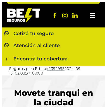
Saltar
al
contenido
Toggl
Navig
Cotizá tu seguro
Cotizá ah
Atención al cliente
Atención a
Encontrá tu cobertura
Baja de pó
Seguros para E-bike
c1392995
2024-09-
Denunciá 
13T02:03:37+00:00
Quiénes 
Movete tranqui en
la ciudad