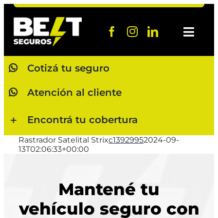
Saltar
al
contenido
Toggl
Navig
Cotizá tu seguro
Cotizá ah
Atención al cliente
Atención a
Encontrá tu cobertura
Baja de pó
Rastrador Satelital Strix
c1392995
2024-09-
Denunciá 
13T02:06:33+00:00
Quiénes 
Mantené tu
vehículo seguro con